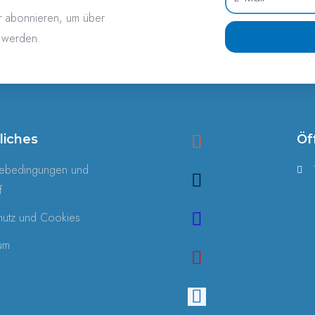
r abonnieren, um über
u werden.
liches
Öf
mebedingungen und
f
hutz und Cookies
um