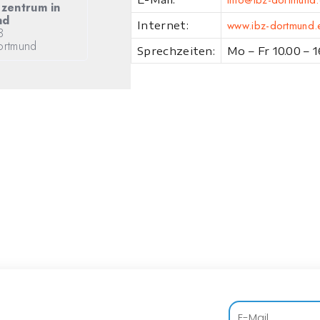
info@ibz-dortmund
szentrum in
nd
www.ibz-dortmund.
Internet:
3
ortmund
Sprechzeiten:
Mo – Fr 10.00 – 