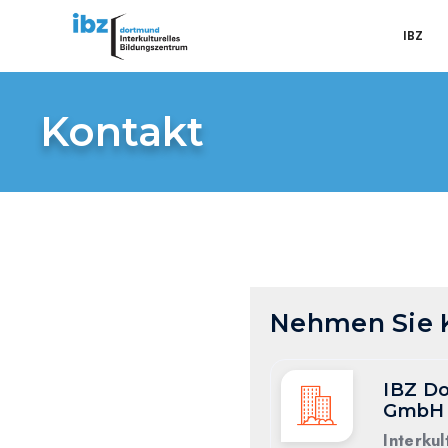
IBZ
Kontakt
Nehmen Sie K
IBZ D
GmbH
Interkul