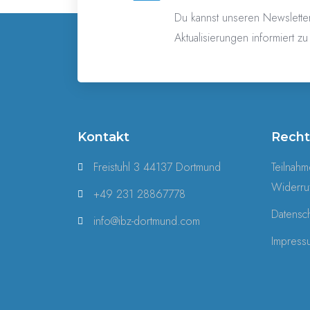
Du kannst unseren Newslette
Aktualisierungen informiert z
Kontakt
Recht
Freistuhl 3 44137 Dortmund
Teilnah
Widerru
+49 231 28867778
Datensc
info@ibz-dortmund.com
Impress